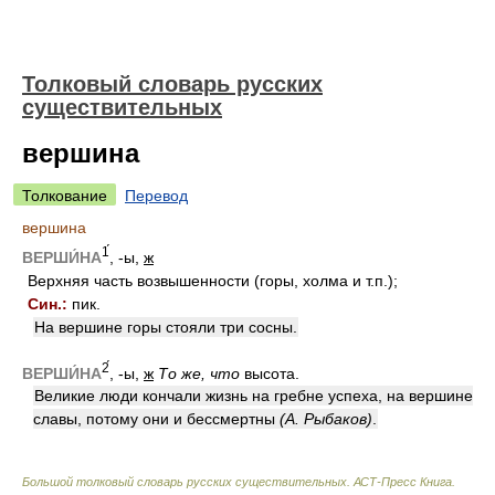
Толковый словарь русских
существительных
вершина
Толкование
Перевод
вершина
1́
ВЕРШИ́НА
, -ы,
ж
Верхняя часть возвышенности (горы, холма и т.п.);
Син.:
пик.
На вершине горы стояли три сосны.
2́
ВЕРШИ́НА
, -ы,
ж
То же, что
высота.
Великие люди кончали жизнь на гребне успеха, на вершине
славы, потому они и бессмертны
(А. Рыбаков)
.
Большой толковый словарь русских существительных. АСТ-Пресс Книга
.