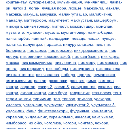
коштан-тау
,
кулхар-гангри
,
кульминация
,
куниянг чиш
,
лакпа-
ри
,
латок 1
,
логан
,
лучшая пора
,
лхоцзе
,
мак-кинли
,
макалу
,
маковка
,
макуша
,
макушка
,
малангути шар
,
малибитинг
,
манаслу
,
маттерхорн
,
маунт-гент
,
махмустанг
,
машербрум
,
мижирги
,
минья гонкар
,
митчелл
,
момхил шар
,
монблан
,
музтагата
,
муласен
,
мусала
,
мустаг-товер
,
намча-барва
,
нангапарбат
,
нангпай
,
нандадеви
,
невадо
,
ношак
,
нупцзе
,
палатка
,
палунгцзе
,
парашка
,
пидуруталагала
,
пик
,
пик
белецкого
,
пик гармо
,
пик горького
,
пик дзержинского
,
пик
достук
,
пик евгении корженевской
,
пик кангбахен
,
пик карла
маркса
,
пик коммунизма
,
пик ленина
,
пик меру
,
пик москва
,
пик
непал
,
пик пирамид
,
пик победы
,
пик пушкина
,
пик пшавела
,
пик хан-тенгри
,
пик чапаева
,
победа
,
предел
,
пумарикиш
,
пятитысячник
,
разгар
,
ракапоши
,
расцвет
,
римо
,
салторо
кангри
,
сарагар
,
сасир 2
,
сасир 3
,
сасир кангри
,
сахама
,
сиа
кангри
,
скианг кангри
,
скил брум
,
талунг-пик
,
тельпосиз
,
тент
,
терам кангри
,
тиричмир
,
топ
,
тривор
,
триглав
,
уаскаран
,
уилпата
,
ултар-пик
,
улугмузтаг
,
улугмузтаг 2
,
улугмузтаг 3
,
урдок-пик
,
фанг
,
финстераахорн
,
фудзияма
,
хан-тенгри
,
харамош
,
хидден-пик
,
хурен-гимал
,
чамланг
,
чанг химал
,
чимборасо
,
чо ойю
,
чоголиза
,
чогори
,
чонгтар
,
чохори
,