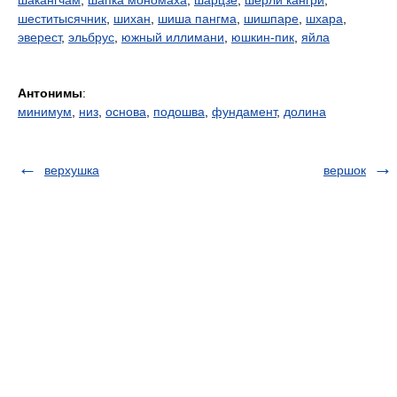
шакангчам
,
шапка мономаха
,
шарцзе
,
шерли кангри
,
шеститысячник
,
шихан
,
шиша пангма
,
шишпаре
,
шхара
,
эверест
,
эльбрус
,
южный иллимани
,
юшкин-пик
,
яйла
Антонимы
:
минимум
,
низ
,
основа
,
подошва
,
фундамент
,
долина
верхушка
вершок