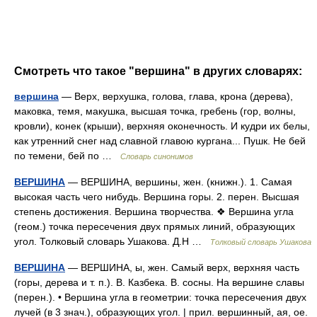
Смотреть что такое "вершина" в других словарях:
вершина
— Верх, верхушка, голова, глава, крона (дерева),
маковка, темя, макушка, высшая точка, гребень (гор, волны,
кровли), конек (крыши), верхняя оконечность. И кудри их белы,
как утренний снег над славной главою кургана... Пушк. Не бей
по темени, бей по …
Словарь синонимов
ВЕРШИНА
— ВЕРШИНА, вершины, жен. (книжн.). 1. Самая
высокая часть чего нибудь. Вершина горы. 2. перен. Высшая
степень достижения. Вершина творчества. ❖ Вершина угла
(геом.) точка пересечения двух прямых линий, образующих
угол. Толковый словарь Ушакова. Д.Н …
Толковый словарь Ушакова
ВЕРШИНА
— ВЕРШИНА, ы, жен. Самый верх, верхняя часть
(горы, дерева и т. п.). В. Казбека. В. сосны. На вершине славы
(перен.). • Вершина угла в геометрии: точка пересечения двух
лучей (в 3 знач.), образующих угол. | прил. вершинный, ая, ое.