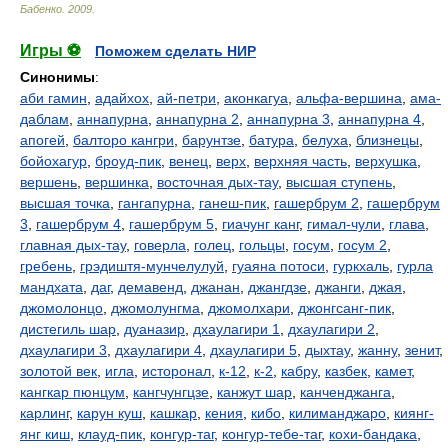
Бабенко
.
2009
.
Игры ⚽
Поможем сделать НИР
Синонимы
:
аби гамин
,
адайхох
,
ай-петри
,
аконкагуа
,
альфа-вершина
,
ама-
даблам
,
аннапурна
,
аннапурна 2
,
аннапурна 3
,
аннапурна 4
,
апогей
,
балторо кангри
,
барунтзе
,
батура
,
белуха
,
близнецы
,
бойохагур
,
броуд-пик
,
венец
,
верх
,
верхняя часть
,
верхушка
,
вершень
,
вершинка
,
восточная дых-тау
,
высшая ступень
,
высшая точка
,
гангапурна
,
ганеш-пик
,
гашербрум 2
,
гашербрум
3
,
гашербрум 4
,
гашербрум 5
,
гиачунг канг
,
гимал-чули
,
глава
,
главная дых-тау
,
говерла
,
голец
,
гольцы
,
госум
,
госум 2
,
гребень
,
грэдиштя-мунчелулуй
,
гуаяна потоси
,
гуркхаль
,
гурла
мандхата
,
даг
,
демавенд
,
джанан
,
джангдзе
,
джанги
,
джая
,
джомолонцо
,
джомолунгма
,
джомолхари
,
джонгсанг-пик
,
дистегиль шар
,
дуаназир
,
дхаулагири 1
,
дхаулагири 2
,
дхаулагири 3
,
дхаулагири 4
,
дхаулагири 5
,
дыхтау
,
жанну
,
зенит
,
золотой век
,
игла
,
исторонал
,
к-12
,
к-2
,
кабру
,
казбек
,
камет
,
кангкар пюнцум
,
кангчунгцзе
,
канжут шар
,
канченджанга
,
карлинг
,
карун куш
,
кашкар
,
кения
,
кибо
,
килиманджаро
,
киянг-
янг киш
,
клауд-пик
,
конгур-таг
,
конгур-тебе-таг
,
кохи-бандака
,