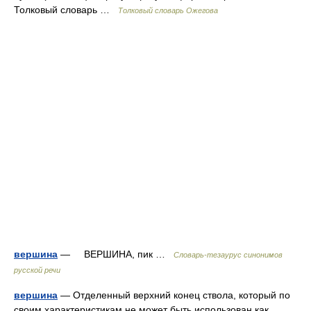
Толковый словарь …
Толковый словарь Ожегова
вершина
— ВЕРШИНА, пик …
Словарь-тезаурус синонимов
русской речи
вершина
— Отделенный верхний конец ствола, который по
своим характеристикам не может быть использован как